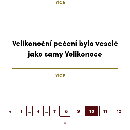
VÍCE
Velikonoční pečení bylo veselé
jako samy Velikonoce
VÍCE
«
1
4
7
8
9
10
11
12
...
...
»