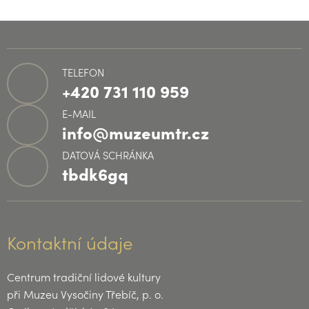
TELEFON
+420 731 110 959
E-MAIL
info@muzeumtr.cz
DATOVÁ SCHRÁNKA
tbdk6gq
Kontaktní údaje
Centrum tradiční lidové kultury
při Muzeu Vysočiny Třebíč, p. o.