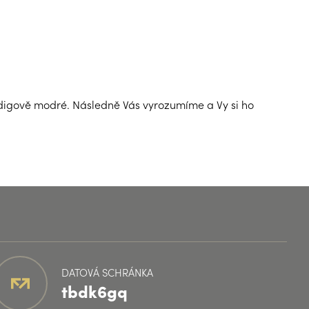
ndigově modré. Následně Vás vyrozumíme a Vy si ho
DATOVÁ SCHRÁNKA
tbdk6gq