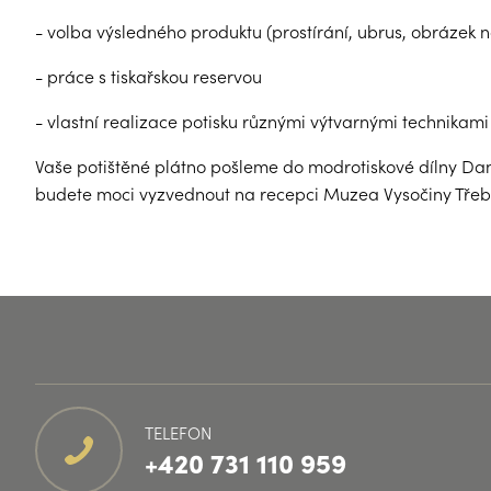
- volba výsledného produktu (prostírání, ubrus, obrázek n
- práce s tiskařskou reservou
- vlastní realizace potisku různými výtvarnými technikami (
Vaše potištěné plátno pošleme do modrotiskové dílny Dan
budete moci vyzvednout na recepci Muzea Vysočiny Třebí
TELEFON
+420 731 110 959