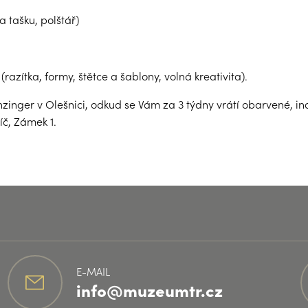
a tašku, polštář)
razítka, formy, štětce a šablony, volná kreativita).
zinger v Olešnici, odkud se Vám za 3 týdny vrátí obarvené, i
č, Zámek 1.
E-MAIL
info@muzeumtr.cz