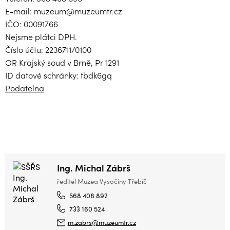
E-mail: muzeum@muzeumtr.cz
IČO: 00091766
Nejsme plátci DPH.
Číslo účtu: 2236711/0100
OR Krajský soud v Brně, Pr 1291
ID datové schránky: tbdk6gq
Podatelna
Ing. Michal Zábrš
ředitel Muzea Vysočiny Třebíč
568 408 892
733 160 524
m.zabrs@muzeumtr.cz