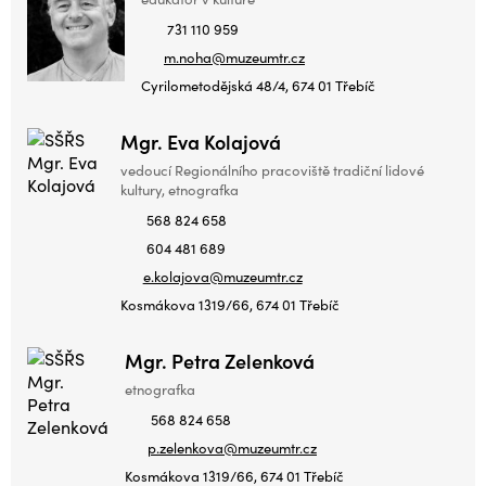
731 110 959
m.noha@muzeumtr.cz
Cyrilometodějská 48/4, 674 01 Třebíč
Mgr. Eva Kolajová
vedoucí Regionálního pracoviště tradiční lidové
kultury, etnografka
568 824 658
604 481 689
e.kolajova@muzeumtr.cz
Kosmákova 1319/66, 674 01 Třebíč
Mgr. Petra Zelenková
etnografka
568 824 658
p.zelenkova@muzeumtr.cz
Kosmákova 1319/66, 674 01 Třebíč