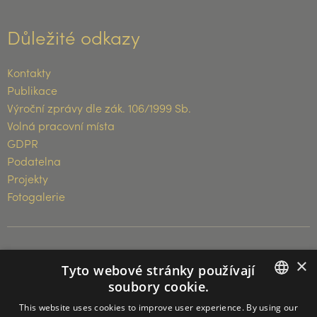
Důležité odkazy
Kontakty
Publikace
Výroční zprávy dle zák. 106/1999 Sb.
Volná pracovní místa
GDPR
Podatelna
Projekty
Fotogalerie
×
© 2026 Muzeum Vysočiny Třebíč
Tyto webové stránky používají
soubory cookie.
CZECH
This website uses cookies to improve user experience. By using our