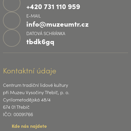
+420 731 110 959
E-MAIL
info@muzeumtr.cz
DATOVÁ SCHRÁNKA
tbdk6gq
Kontaktní údaje
Centrum tradiční lidové kultury
při Muzeu Vysočiny Třebíč, p. o.
Cyrilometodějská 48/4
674 01 Třebíč
IČO: 00091766
Kde nás najdete