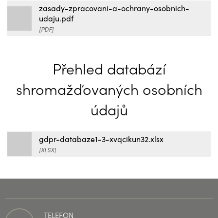
zasady-zpracovani-a-ochrany-osobnich-
udaju.pdf
[PDF]
Přehled databází
shromažďovaných osobních
údajů
gdpr-databaze1-3-xvqcikun32.xlsx
[XLSX]
TELEFON