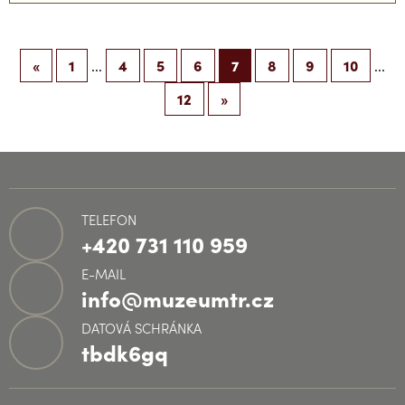
«
1
4
5
6
7
8
9
10
...
...
12
»
TELEFON
+420 731 110 959
E-MAIL
info@muzeumtr.cz
DATOVÁ SCHRÁNKA
tbdk6gq