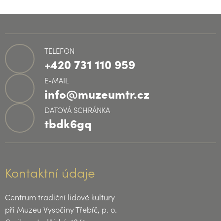
TELEFON
+420 731 110 959
E-MAIL
info@muzeumtr.cz
DATOVÁ SCHRÁNKA
tbdk6gq
Kontaktní údaje
Centrum tradiční lidové kultury
při Muzeu Vysočiny Třebíč, p. o.