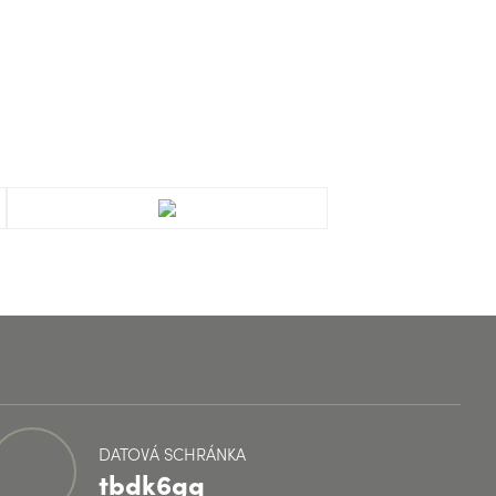
DATOVÁ SCHRÁNKA
tbdk6gq