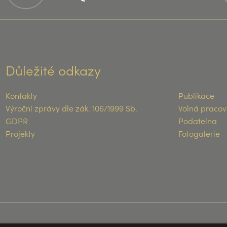
Důležité odkazy
Kontakty
Publikace
Výroční zprávy dle zák. 106/1999 Sb.
Volná pracov
GDPR
Podatelna
Projekty
Fotogalerie