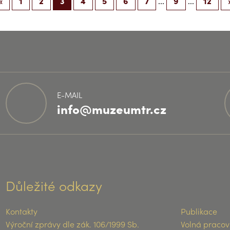
«
1
2
3
4
5
6
7
9
12
...
...
E-MAIL
info@muzeumtr.cz
Důležité odkazy
Kontakty
Publikace
Výroční zprávy dle zák. 106/1999 Sb.
Volná pracov