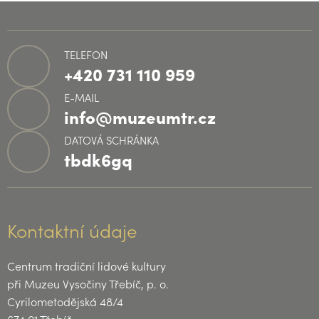
TELEFON
+420 731 110 959
E-MAIL
info@muzeumtr.cz
DATOVÁ SCHRÁNKA
tbdk6gq
Kontaktní údaje
Centrum tradiční lidové kultury
při Muzeu Vysočiny Třebíč, p. o.
Cyrilometodějská 48/4
674 01 Třebíč