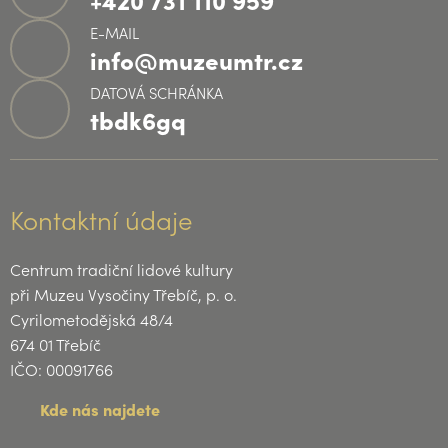
E-MAIL
info@muzeumtr.cz
DATOVÁ SCHRÁNKA
tbdk6gq
Kontaktní údaje
Centrum tradiční lidové kultury
při Muzeu Vysočiny Třebíč, p. o.
Cyrilometodějská 48/4
674 01 Třebíč
IČO: 00091766
Kde nás najdete