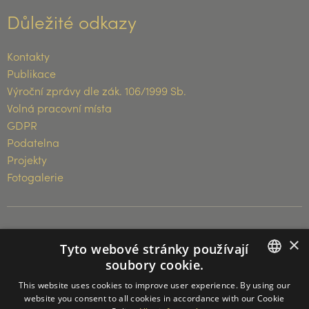
Důležité odkazy
Kontakty
Publikace
Výroční zprávy dle zák. 106/1999 Sb.
Volná pracovní místa
GDPR
Podatelna
Projekty
Fotogalerie
×
© 2026 Muzeum Vysočiny Třebíč
Tyto webové stránky používají
soubory cookie.
CZECH
This website uses cookies to improve user experience. By using our
website you consent to all cookies in accordance with our Cookie
ENGLISH