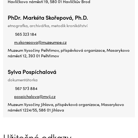
Havlíčkovo náměstí 19, 580 01 Havlíčkův Brod
PhDr. Markéta Skořepová, Ph.D.
etnografka, archivářka, metodik kronikářství
565 323 184
m.skorepova@muzeumpe.cz
Muzeum Vysočiny Pelhřimov, příspěvková organizace, Masarykovo
náměstí 12, 393 01 Pelhřimov
Sylva Pospíchalová
dokumentátorka
567 573 884
pospichalova@mvji.cz
Muzeum Vysočiny Jihlava, příspěvková organizace, Masarykovo
náměstí 1224/55, 586 01 Jihlava
Užitečné odkazy