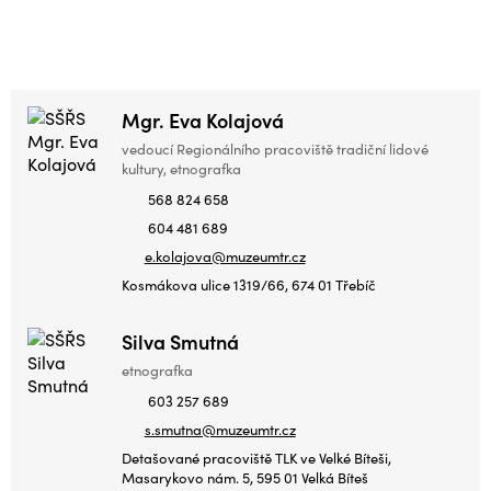
Mgr. Eva Kolajová
vedoucí Regionálního pracoviště tradiční lidové
kultury, etnografka
568 824 658
604 481 689
e.kolajova@muzeumtr.cz
Kosmákova ulice 1319/66, 674 01 Třebíč
Silva Smutná
etnografka
603 257 689
s.smutna@muzeumtr.cz
Detašované pracoviště TLK ve Velké Bíteši,
Masarykovo nám. 5, 595 01 Velká Bíteš