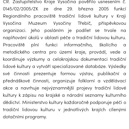
ČR. Zastupitelstvo Kraje Vysočina pověřilo usnesením č.
0145/02/2005/ZK ze dne 29. března 2005 funkcí
Regionálního pracoviště tradiční lidové kultury v Kraji
Vysočina Muzeum Vysočiny Třebíč, příspěvkovou
organizaci. Jeho posláním je podílet se trvale na
naplňování úkolů v oblasti péče o tradiční lidovou kulturu.
Pracoviště plní funkci informačního, školícího a
metodického centra pro území kraje, provádí, vede a
koordinuje výzkumy a celokrajskou dokumentaci tradiční
lidové kultury a vytváří specializované databáze. Výsledky
své činnosti prezentuje formou výstav, publikační a
přednáškové činnosti, organizuje folklorní a vzdělávací
akce a navrhuje nejvýznamnější projevy tradiční lidové
kultury k zápisu na krajské a národní seznamy kulturního
dědictví. Ministerstvo kultury každoročně podporuje péči o
tradiční lidovou kulturu v jednotlivých krajích cílenými
dotačními programy.