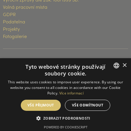
Volná pracovní místa
GDPR
Podatelna
Projekty
Fotogalerie
×
© 2026 Muzeum Vysočiny Třebíč
Tyto webové stránky používají
soubory cookie.
CZECH
This website uses cookies to improve user experience. By using our
website you consent to all cookies in accordance with our Cookie
ENGLISH
Policy.
Více informací
GERMAN
VŠE PŘIJMOUT
VŠE ODMÍTNOUT
ZOBRAZIT PODROBNOSTI
POWERED BY COOKIESCRIPT