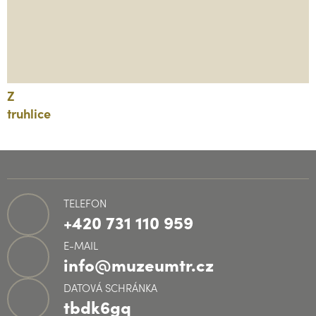
Z
truhlice
TELEFON
+420 731 110 959
E-MAIL
info@muzeumtr.cz
DATOVÁ SCHRÁNKA
tbdk6gq