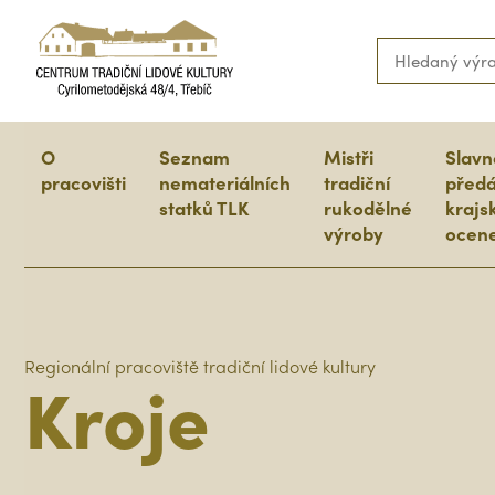
O
Seznam
Mistři
Slavn
pracovišti
nemateriálních
tradiční
předá
statků TLK
rukodělné
krajs
výroby
ocene
Regionální pracoviště tradiční lidové kultury
Kroje