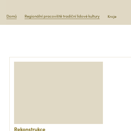
Domů
Regionální pracoviště tradiční lidové kultury
Kroje
Rekonstrukce