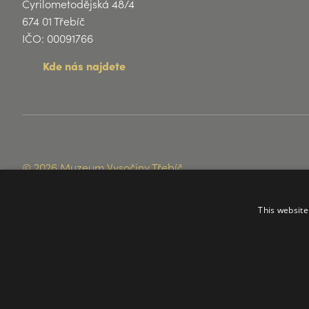
Cyrilometodějská 48/4
674 01 Třebíč
IČO: 00091766
Kde nás najdete
© 2026 Muzeum Vysočiny Třebíč
This website