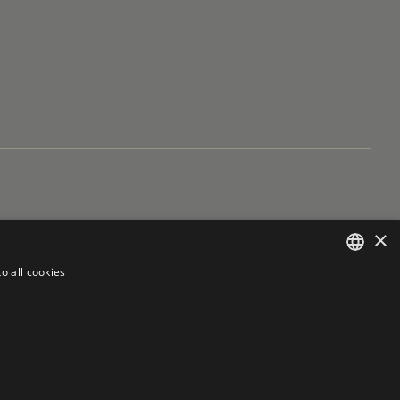
×
o all cookies
CZECH
ENGLISH
GERMAN