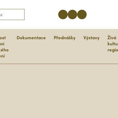
ost
Dokumentace
Přednášky
Výstavy
Živá
ní
kultu
kého
regi
ní