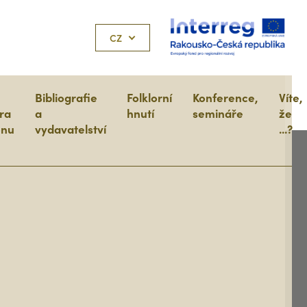
CZ
Bibliografie
Folklorní
Konference,
Víte,
ra
a
hnutí
semináře
že
onu
vydavatelství
...?