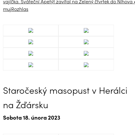
vajíčka. Sváteční Apetýt zavítal na Zelený čtvrtek do Níhova 
mujRozhlas
Staročeský masopust v Herálci
na Žďársku
Sobota 18. února 2023