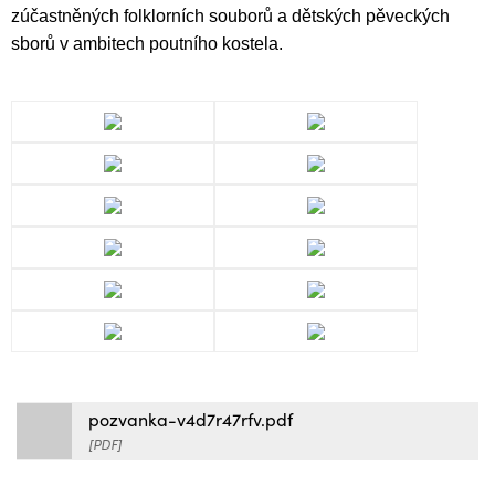
zúčastněných folklorních souborů a dětských pěveckých
sborů v ambitech poutního kostela.
pozvanka-v4d7r47rfv.pdf
[PDF]