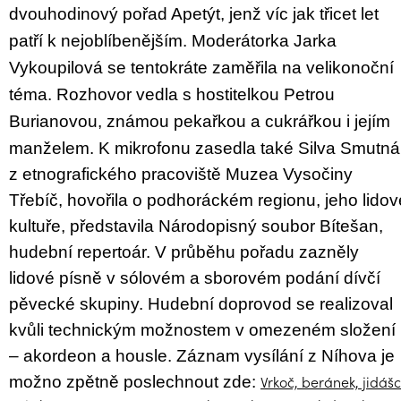
dvouhodinový pořad Apetýt, jenž víc jak třicet let
patří k nejoblíbenějším. Moderátorka Jarka
Vykoupilová se tentokráte zaměřila na velikonoční
téma. Rozhovor vedla s hostitelkou Petrou
Burianovou,
známou pekařkou a cukrářkou i jejím
manželem.
K mikrofonu zasedla také Silva Smutná
z etnografického pracoviště Muzea Vysočiny
Třebíč, hovořila o podhoráckém regionu, jeho lidov
kultuře, představila Národopisný soubor Bítešan,
hudební repertoár. V průběhu pořadu zazněly
lidové písně v sólovém a sborovém podání dívčí
pěvecké skupiny. Hudební doprovod se realizoval
kvůli technickým možnostem v omezeném složení
– akordeon a housle.
Záznam vysílání z Níhova je
Vrkoč, beránek, jidášc
možno zpětně poslechnout zde: