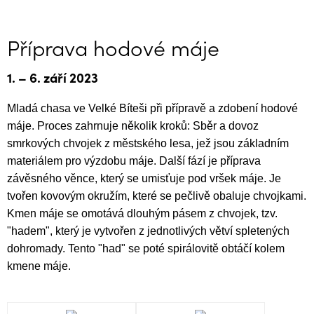
Příprava hodové máje
1. – 6. září 2023
Mladá chasa ve Velké Bíteši při přípravě a zdobení hodové
máje. Proces zahrnuje několik kroků: Sběr a dovoz
smrkových chvojek z městského lesa, jež jsou základním
materiálem pro výzdobu máje. Další fází je příprava
závěsného věnce, který se umisťuje pod vršek máje. Je
tvořen kovovým okružím, které se pečlivě obaluje chvojkami.
Kmen máje se omotává dlouhým pásem z chvojek, tzv.
"hadem", který je vytvořen z jednotlivých větví spletených
dohromady. Tento "had" se poté spirálovitě obtáčí kolem
kmene máje.