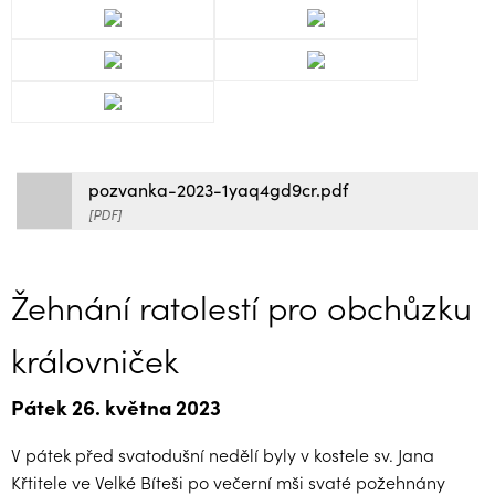
pozvanka-2023-1yaq4gd9cr.pdf
[PDF]
Žehnání ratolestí pro obchůzku
královniček
Pátek 26. května 2023
V pátek před svatodušní nedělí byly v kostele sv. Jana
Křtitele ve Velké Bíteši po večerní mši svaté požehnány