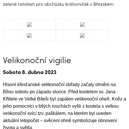
zelené ratolesti pro obchůzku královniček v Březském.
Velikonoční vigilie
Sobota 8. dubna 2023
Hlavní křesťanské velikonoční obřady začaly ohněm na
Bílou sobotu po západu slunce. Před kostelem sv. Jana
Křtitele ve Velké Bíteši byl zapálen velikonoční oheň. Kněz a
jeho pomocníci v bílých rouchách vyšli z kostela s velkou
velikonoční svící tzv. paškálem, na kterém byl uveden
aktuální letopočet – svěcení ohně symbolizuje obnovení
života a světla.