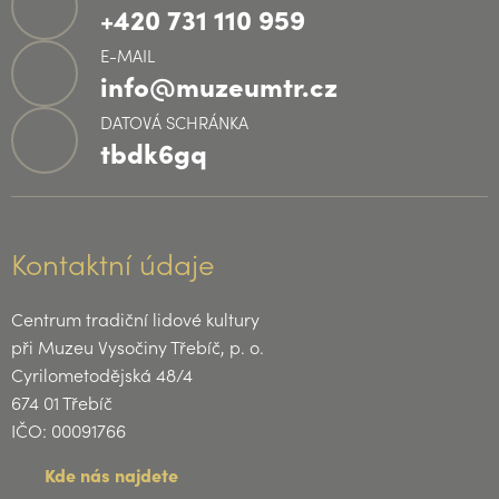
+420 731 110 959
E-MAIL
info@muzeumtr.cz
DATOVÁ SCHRÁNKA
tbdk6gq
Kontaktní údaje
Centrum tradiční lidové kultury
při Muzeu Vysočiny Třebíč, p. o.
Cyrilometodějská 48/4
674 01 Třebíč
IČO: 00091766
Kde nás najdete