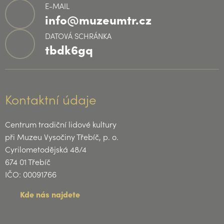
E-MAIL
info@muzeumtr.cz
DATOVÁ SCHRÁNKA
tbdk6gq
Kontaktní údaje
Centrum tradiční lidové kultury
při Muzeu Vysočiny Třebíč, p. o.
Cyrilometodějská 48/4
674 01 Třebíč
IČO: 00091766
Kde nás najdete