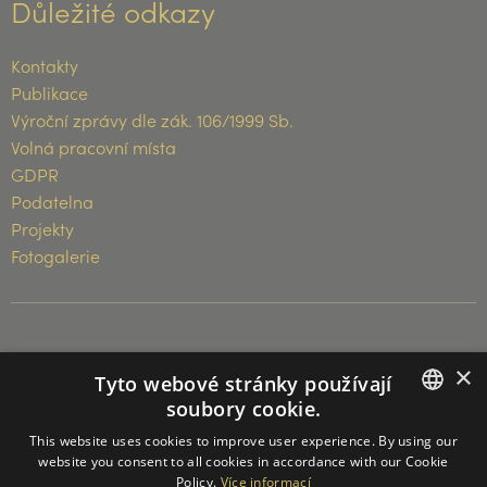
Důležité odkazy
Kontakty
Publikace
Výroční zprávy dle zák. 106/1999 Sb.
Volná pracovní místa
GDPR
Podatelna
Projekty
Fotogalerie
© 2026 Muzeum Vysočiny Třebíč
×
Tyto webové stránky používají
soubory cookie.
CZECH
This website uses cookies to improve user experience. By using our
website you consent to all cookies in accordance with our Cookie
ENGLISH
Policy.
Více informací