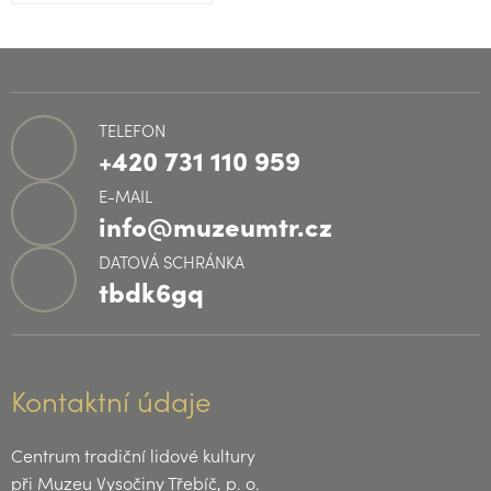
TELEFON
+420 731 110 959
E-MAIL
info@muzeumtr.cz
DATOVÁ SCHRÁNKA
tbdk6gq
Kontaktní údaje
Centrum tradiční lidové kultury
při Muzeu Vysočiny Třebíč, p. o.