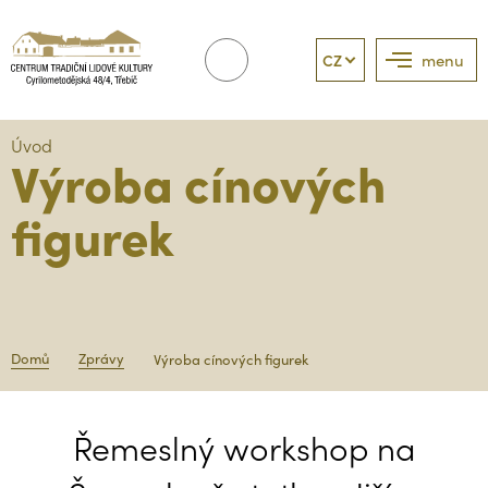
CZ
menu
Úvod
Výroba cínových
figurek
Domů
Zprávy
Výroba cínových figurek
Řemeslný workshop na