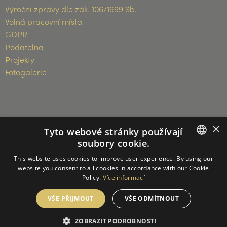
Výroční zprávy dle zák. 106/1999 Sb.
Volná pracovní místa
GDPR
Podatelna
Projekty
Fotogalerie
© 2026 Muzeum Vysočiny Třebíč
×
Tyto webové stránky používají
soubory cookie.
CZECH
This website uses cookies to improve user experience. By using our
website you consent to all cookies in accordance with our Cookie
ENGLISH
Policy.
Více informací
GERMAN
VŠE PŘIJMOUT
VŠE ODMÍTNOUT
ZOBRAZIT PODROBNOSTI