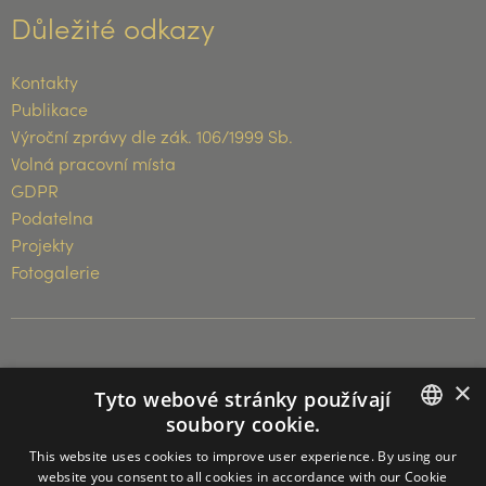
Důležité odkazy
Kontakty
Publikace
Výroční zprávy dle zák. 106/1999 Sb.
Volná pracovní místa
GDPR
Podatelna
Projekty
Fotogalerie
© 2026 Muzeum Vysočiny Třebíč
×
Tyto webové stránky používají
soubory cookie.
CZECH
This website uses cookies to improve user experience. By using our
website you consent to all cookies in accordance with our Cookie