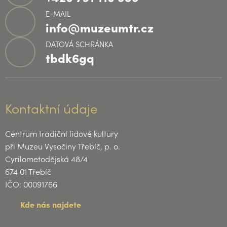
E-MAIL
info@muzeumtr.cz
DATOVÁ SCHRÁNKA
tbdk6gq
Kontaktní údaje
Centrum tradiční lidové kultury
při Muzeu Vysočiny Třebíč, p. o.
Cyrilometodějská 48/4
674 01 Třebíč
IČO: 00091766
Kde nás najdete