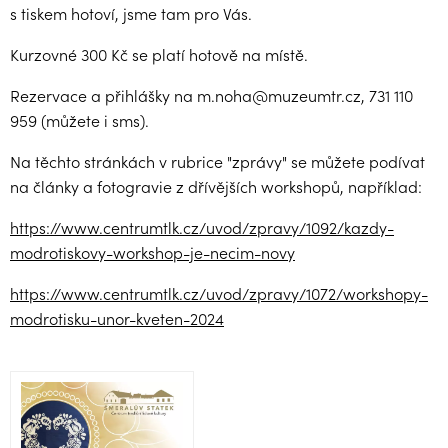
s tiskem hotoví, jsme tam pro Vás.
Kurzovné 300 Kč se platí hotově na místě.
Rezervace a přihlášky na m.noha@muzeumtr.cz, 731 110
959 (můžete i sms).
Na těchto stránkách v rubrice "zprávy" se můžete podívat
na články a fotogravie z dřívějších workshopů, například:
https://www.centrumtlk.cz/uvod/zpravy/1092/kazdy-
modrotiskovy-workshop-je-necim-novy
https://www.centrumtlk.cz/uvod/zpravy/1072/workshopy-
modrotisku-unor-kveten-2024