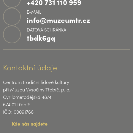
+420 731 110 959
E-MAIL
info@muzeumtr.cz
DATOVÁ SCHRÁNKA
tbdk6gq
Kontaktní údaje
Centrum tradiční lidové kultury
při Muzeu Vysočiny Třebíč, p. o.
Cyrilometodějská 48/4
674 01 Třebíč
IČO: 00091766
Kde nás najdete