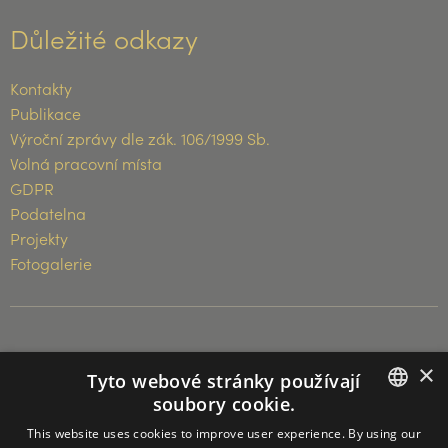
Důležité odkazy
Kontakty
Publikace
Výroční zprávy dle zák. 106/1999 Sb.
Volná pracovní místa
GDPR
Podatelna
Projekty
Fotogalerie
© 2026 Muzeum Vysočiny Třebíč
×
Tyto webové stránky používají
soubory cookie.
CZECH
This website uses cookies to improve user experience. By using our